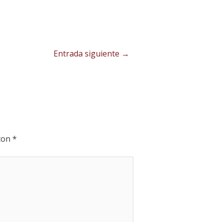
Entrada siguiente
→
 con
*