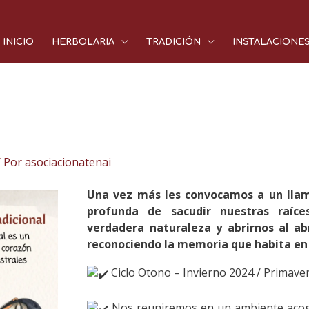
INICIO
HERBOLARIA
TRADICIÓN
INSTALACIONE
 Por
asociacionatenai
Una vez más les convocamos a un llam
profunda de sacudir nuestras raíce
verdadera naturaleza y abrirnos al ab
reconociendo la memoria que habita en 
Ciclo Otono – Invierno 2024 / Primave
Nos reuniremos en un ambiente acog