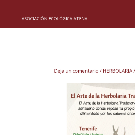
Ir
al
contenido
ASOCIACIÓN ECOLÓGICA ATENAI
Navegación
de
entradas
Deja un comentario
/
HERBOLARIA
/