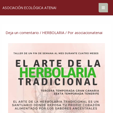
Ir
MA
al
ASOCIACIÓN ECOLÓGICA ATENAI
contenido
ME
Navegación
de
entradas
Deja un comentario
/
HERBOLARIA
/ Por
asociacionatenai